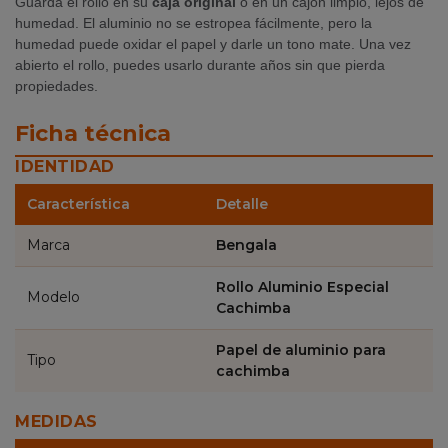
Guarda el rollo en su
caja original
o en un cajón limpio, lejos de
humedad. El aluminio no se estropea fácilmente, pero la
humedad puede oxidar el papel y darle un tono mate. Una vez
abierto el rollo, puedes usarlo durante años sin que pierda
propiedades.
Ficha técnica
IDENTIDAD
Característica
Detalle
Marca
Bengala
Rollo Aluminio Especial
Modelo
Cachimba
Papel de aluminio para
Tipo
cachimba
MEDIDAS