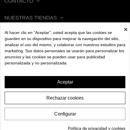
CONTACTO
NUESTRAS TIENDAS
×
Al hacer clic en “Aceptar”, usted acepta que las cookies se
ACERCA DE BENGALA
guarden en su dispositivo para mejorar la navegación del sitio,
analizar el uso del mismo, y colaborar con nuestros estudios para
marketing. Sus datos personales se usarán para personalizar los
AYUDA
anuncios y las cookies se pueden usar para publicidad
personalizada y no personalizada.
INFORMACIÓN
Aceptar
Rechazar cookies
ROLLO ALUMINIO
4,95€
BENGALA
Configurar
-2,00€
6,95€
2026 BENGALA SPAIN. Todos los derechos reservados.
AÑADIR A LA CESTA
Política de privacidad y cookies