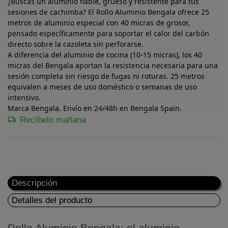
¿Buscas un
aluminio fiable, grueso y resistente
para tus
sesiones de cachimba? El
Rollo Aluminio Bengala
ofrece
25
metros de aluminio especial con 40 micras de grosor
,
pensado específicamente para soportar el calor del carbón
directo sobre la cazoleta sin perforarse.
A diferencia del aluminio de cocina (10-15 micras), los
40
micras del Bengala
aportan la
resistencia necesaria
para una
sesión completa sin riesgo de fugas ni roturas.
25 metros
equivalen a meses de uso doméstico
o semanas de uso
intensivo.
Marca
Bengala
. Envío en
24/48h
en
Bengala Spain
.
Recíbelo mañana
Descripción
Detalles del producto
Rollo Aluminio Bengala: el aluminio