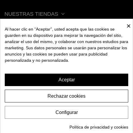
NUESTRAS TIENDAS
×
Al hacer clic en “Aceptar”, usted acepta que las cookies se
ACERCA DE BENGALA
guarden en su dispositivo para mejorar la navegación del sitio,
analizar el uso del mismo, y colaborar con nuestros estudios para
marketing. Sus datos personales se usarán para personalizar los
AYUDA
anuncios y las cookies se pueden usar para publicidad
personalizada y no personalizada.
INFORMACIÓN
Aceptar
Rechazar cookies
CACHIMBA ZAR HOOKAH
39,95€
RASPUTIN
Configurar
-20,00€
59,95€
2026 BENGALA SPAIN. Todos los derechos reservados.
AÑADIR A LA CESTA
Política de privacidad y cookies