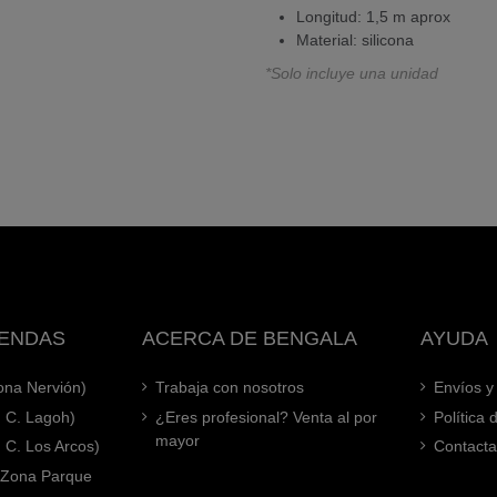
Longitud: 1,5 m aprox
Material: silicona
*Solo incluye una unidad
IENDAS
ACERCA DE BENGALA
AYUDA
Zona Nervión)
Trabaja con nosotros
Envíos y
. C. Lagoh)
¿Eres profesional? Venta al por
Política
mayor
. C. Los Arcos)
Contacta
 (Zona Parque