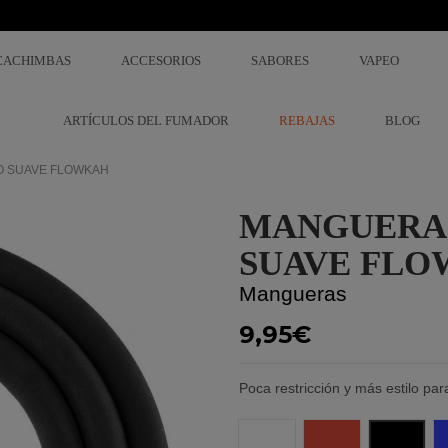
CACHIMBAS
ACCESORIOS
SABORES
VAPEO
ARTÍCULOS DEL FUMADOR
REBAJAS
BLOG
O SUAVE FLOWKAH
MANGUERA 
SUAVE FL
Mangueras
9,95€
Poca restricción y más estilo pa
Blanco
Rojo
Negro