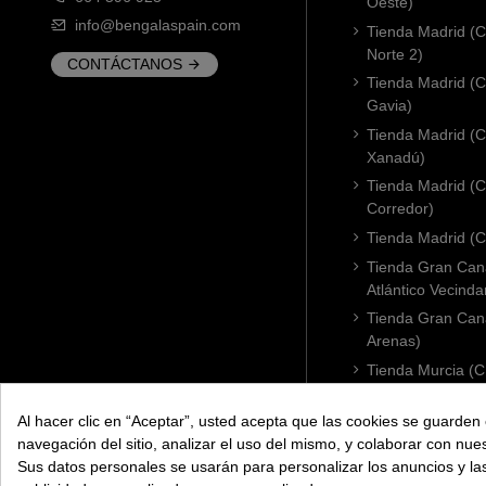
Oeste)
info@bengalaspain.com
Tienda Madrid (C
Norte 2)
CONTÁCTANOS
Tienda Madrid (C
Gavia)
Tienda Madrid (C.
Xanadú)
Tienda Madrid (C
Corredor)
Tienda Madrid (C.
Tienda Gran Cana
Atlántico Vecinda
Tienda Gran Cana
Arenas)
Tienda Murcia (C
Condomina)
Al hacer clic en “Aceptar”, usted acepta que las cookies se guarden 
Tienda Badajoz (
navegación del sitio, analizar el uso del mismo, y colaborar con nue
Tienda Cádiz (C.
Sus datos personales se usarán para personalizar los anuncios y l
Tienda Córdoba 