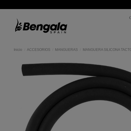
Inicio
ACCESORIOS
MANGUERAS
MANGUERA SILICONA TACT
Mas
colores