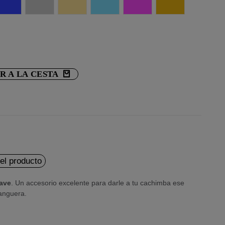
R A LA CESTA
del producto
uave
. Un accesorio excelente para darle a tu cachimba ese
manguera.