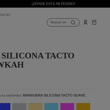
¿DÓNDE ESTÁ MI PEDIDO?
PACKS
Buscar en
SILICONA TACTO
OWKAH
ra tu cachimba.
MANGUERA SILICONA TACTO SUAVE.
Azul
Plata
Light gold
Celeste
Rosa Neón
Dorado