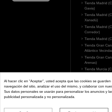
Tienda Madrid (C
Gavia)
Tienda Madrid (C.
Xanadú)
Tienda Madrid (C
Corredor)
Tienda Madrid (C.
Tienda Gran Cana
Atlántico Vecinda
Tienda Gran Cana
Arenas)
Tienda Murcia (C
Condomina)
Tienda Badajoz (
Al hacer clic en “Aceptar”, usted acepta que las cookies se guarden 
navegación del sitio, analizar el uso del mismo, y colaborar con nue
Tienda Cádiz (C.
Sus datos personales se usarán para personalizar los anuncios y l
Tienda Córdoba 
publicidad personalizada y no personalizada.