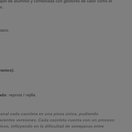
papel de aluminio y combinada con gestores de calor como el
n.
baco.
ramos).
ado
: reprost / rejilla
sanal cada cazoleta es una pieza única, pudiendo
iferentes versiones. Cada cazoleta cuenta con un proceso
oso, influyendo en la dificultad de semejanza entre