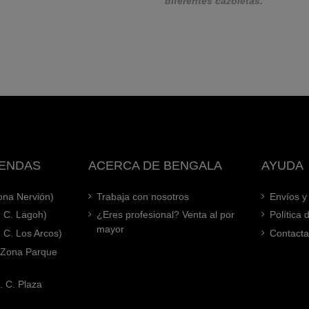
diferentes cazoletas.
IENDAS
ACERCA DE BENGALA
AYUDA
Zona Nervión)
Trabaja con nosotros
Envíos y
. C. Lagoh)
¿Eres profesional? Venta al por
Política
mayor
. C. Los Arcos)
Contacta
 (Zona Parque
. C. Plaza