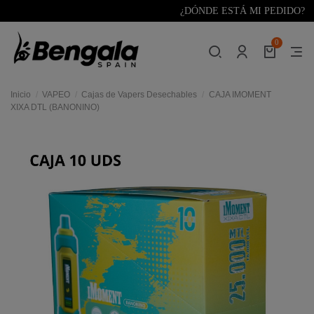
¿DÓNDE ESTÁ MI PEDIDO?
0
Inicio
VAPEO
Cajas de Vapers Desechables
CAJA IMOMENT
XIXA DTL (BANONINO)