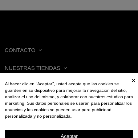
CONTACTO
NUESTRAS TIENDAS
×
Al hacer clic en “Aceptar”, usted acepta que las cookies se
ACERCA DE BENGALA
guarden en su dispositivo para mejorar la navegación del sitio,
analizar el uso del mismo, y colaborar con nuestros estudios para
marketing. Sus datos personales se usarán para personalizar los
AYUDA
anuncios y las cookies se pueden usar para publicidad
personalizada y no personalizada.
INFORMACIÓN
Aceptar