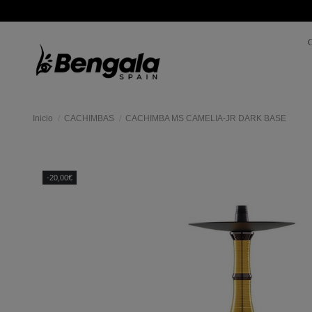
Inicio
CACHIMBAS
CACHIMBA MS CAMELIA-JR DARK BASE
Mas
colores
-20,00€