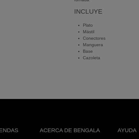
INCLUYE
Plato
Mástil
Conectores
Manguera
Base
Cazoleta
IENDAS
ACERCA DE BENGALA
AYUDA