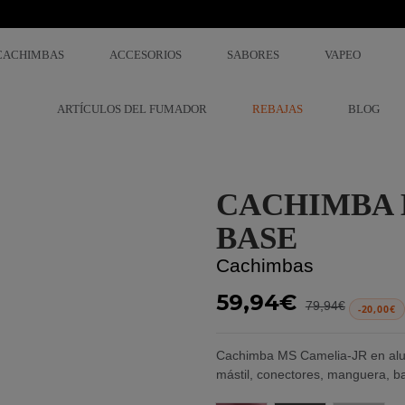
CACHIMBAS
ACCESORIOS
SABORES
VAPEO
ARTÍCULOS DEL FUMADOR
REBAJAS
BLOG
CACHIMBA 
BASE
Cachimbas
59,94€
79,94€
-20,00€
Cachimba MS Camelia-JR en alumi
mástil, conectores, manguera, ba