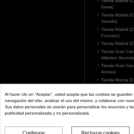
Tienda Madrid (C
Gavia)
Tienda Madrid (C.
Xanadú)
Tienda Madrid (C
Corredor)
Tienda Madrid (C.
Tienda Gran Cana
Atlántico Vecinda
Tienda Gran Cana
Arenas)
Tienda Murcia (C
Condomina)
Tienda Badajoz (
Al hacer clic en “Aceptar”, usted acepta que las cookies se guarden 
navegación del sitio, analizar el uso del mismo, y colaborar con nue
Tienda Cádiz (C.
Sus datos personales se usarán para personalizar los anuncios y l
Tienda Córdoba 
publicidad personalizada y no personalizada.
Configurar
Rechazar cookies