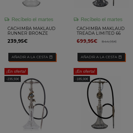
Recíbelo el martes
Recíbelo el martes
CACHIMBA MAKLAUD
CACHIMBA MAKLAUD
RUNNER BRONZE
TREADA LIMITED 66
PCS
239,95€
699,95€
844,95€
AÑADIR A LA CESTA
AÑADIR A LA CESTA
¡En oferta!
¡En oferta!
-235,55€
-185,00€