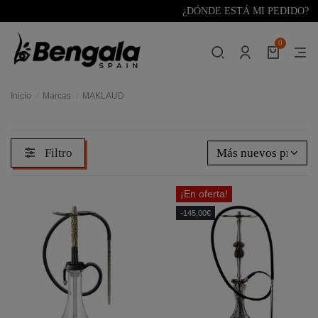
¿DÓNDE ESTÁ MI PEDIDO?
0
Inicio
Marcas
MAKLAUD
Filtro
Más nuevos primer
¡En oferta!
-145,00€