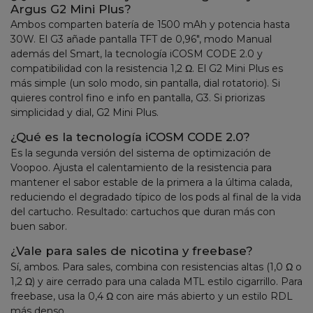
Argus G2 Mini Plus?
Ambos comparten batería de 1500 mAh y potencia hasta
30W. El G3 añade pantalla TFT de 0,96", modo Manual
además del Smart, la tecnología iCOSM CODE 2.0 y
compatibilidad con la resistencia 1,2 Ω. El G2 Mini Plus es
más simple (un solo modo, sin pantalla, dial rotatorio). Si
quieres control fino e info en pantalla, G3. Si priorizas
simplicidad y dial, G2 Mini Plus.
¿Qué es la tecnología iCOSM CODE 2.0?
Es la segunda versión del sistema de optimización de
Voopoo. Ajusta el calentamiento de la resistencia para
mantener el sabor estable de la primera a la última calada,
reduciendo el degradado típico de los pods al final de la vida
del cartucho. Resultado: cartuchos que duran más con
buen sabor.
¿Vale para sales de nicotina y freebase?
Sí, ambos. Para sales, combina con resistencias altas (1,0 Ω o
1,2 Ω) y aire cerrado para una calada MTL estilo cigarrillo. Para
freebase, usa la 0,4 Ω con aire más abierto y un estilo RDL
más denso.