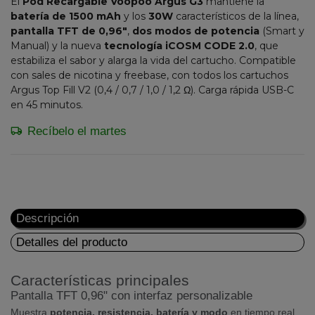
El
Pod Recargable Voopoo Argus G3
mantiene la
batería de 1500 mAh
y los
30W
característicos de la línea,
pantalla TFT de 0,96"
,
dos modos de potencia
(Smart y
Manual) y la nueva
tecnología iCOSM CODE 2.0
, que
estabiliza el sabor y alarga la vida del cartucho. Compatible
con sales de nicotina y freebase, con todos los cartuchos
Argus Top Fill V2 (0,4 / 0,7 / 1,0 / 1,2 Ω). Carga rápida USB-C
en 45 minutos.
Recíbelo el martes
Descripción
Detalles del producto
Características principales
Pantalla TFT 0,96" con interfaz personalizable
Muestra
potencia, resistencia, batería y modo
en tiempo real.