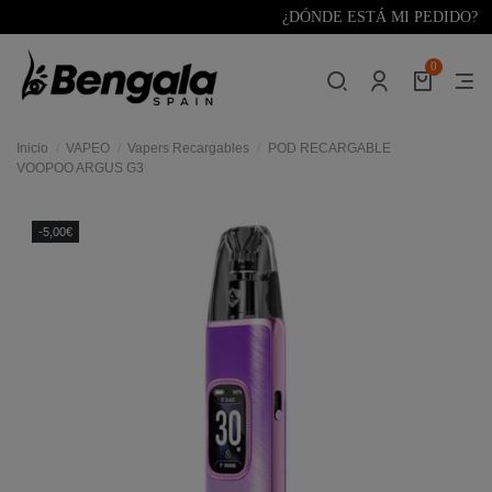
¿DÓNDE ESTÁ MI PEDIDO?
0
Inicio
VAPEO
Vapers Recargables
POD RECARGABLE
VOOPOO ARGUS G3
-5,00€