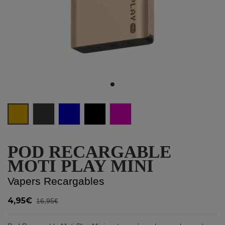
Streamer Gold
Alloy Gray
Classic Blue
Athenian Black
Rose Pink
POD RECARGABLE
MOTI PLAY MINI
Vapers Recargables
4,95€
16,95€