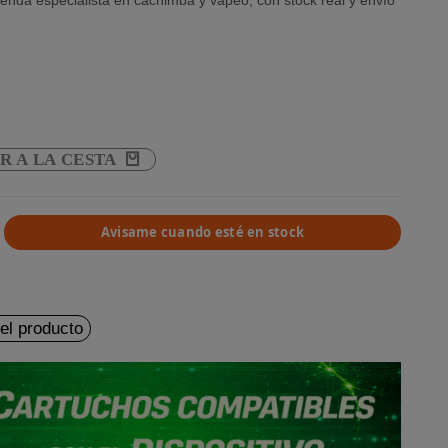
enda especialista en cachimba y vapeo, con stock real y envío
CS ORANGE
R A LA CESTA
Avisame cuando esté en stock
del producto