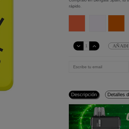
Cómpralo en Bengala Spain, tu ti
rápido.
Sakura Pink
Sunrise Orange
COLORFLOW
TROPI
AÑADI
Descripción
Detalles 