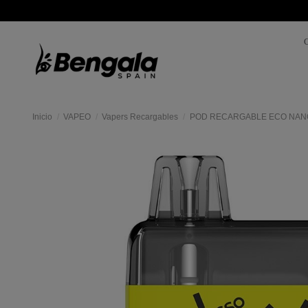
Inicio
VAPEO
Vapers Recargables
POD RECARGABLE ECO NAN
Mas
colores