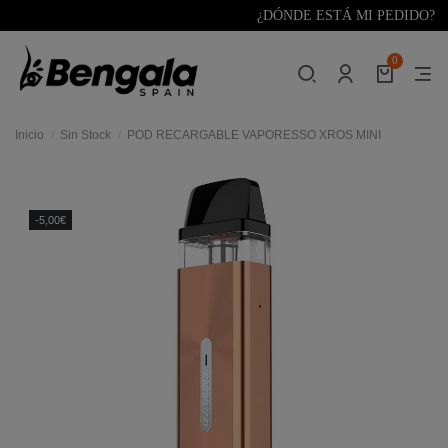
¿DÓNDE ESTÁ MI PEDIDO?
0
Inicio
Sin Stock
POD RECARGABLE VAPORESSO XROS MINI
res
-5,00€