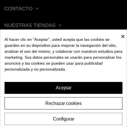
CONTACTO
NUESTRAS TIENDAS
×
Al hacer clic en “Aceptar”, usted acepta que las cookies se
ACERCA DE BENGALA
guarden en su dispositivo para mejorar la navegación del sitio,
analizar el uso del mismo, y colaborar con nuestros estudios para
marketing. Sus datos personales se usarán para personalizar los
AYUDA
anuncios y las cookies se pueden usar para publicidad
personalizada y no personalizada.
INFORMACIÓN
Aceptar
Rechazar cookies
POD RECARGABLE OXVA
19,94€
XLIM
Configurar
-5,00€
24,94€