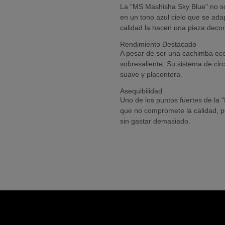
La "MS Mashisha Sky Blue" no so
en un tono azul cielo que se adap
calidad la hacen una pieza decor
Rendimiento Destacado
A pesar de ser una cachimba eco
sobresaliente. Su sistema de circ
suave y placentera.
Asequibilidad
Uno de los puntos fuertes de la 
que no compromete la calidad, p
sin gastar demasiado.