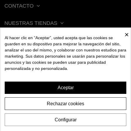
CONTACTO
NUESTRAS TIENDAS
×
Al hacer clic en “Aceptar”, usted acepta que las cookies se
ACERCA DE BENGALA
guarden en su dispositivo para mejorar la navegación del sitio,
analizar el uso del mismo, y colaborar con nuestros estudios para
marketing. Sus datos personales se usarán para personalizar los
AYUDA
anuncios y las cookies se pueden usar para publicidad
personalizada y no personalizada.
INFORMACIÓN
Aceptar
Rechazar cookies
CACHIMBA MS BABY
Configurar
69,95€
2026 BENGALA SPAIN. Todos los derechos reservados.