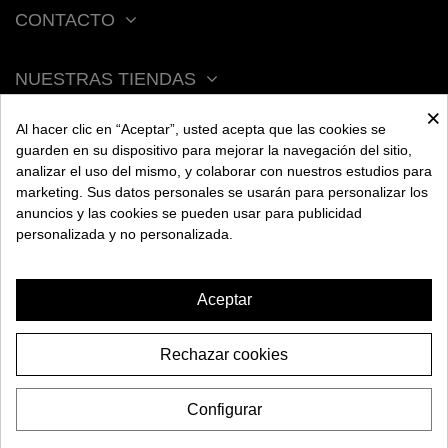
CONTACTO
NUESTRAS TIENDAS
×
Al hacer clic en “Aceptar”, usted acepta que las cookies se
ACERCA DE BENGALA
guarden en su dispositivo para mejorar la navegación del sitio,
analizar el uso del mismo, y colaborar con nuestros estudios para
marketing. Sus datos personales se usarán para personalizar los
AYUDA
anuncios y las cookies se pueden usar para publicidad
personalizada y no personalizada.
INFORMACIÓN
Aceptar
Rechazar cookies
CACHIMBA MS BABY
Configurar
69,95€
2026 BENGALA SPAIN. Todos los derechos reservados.