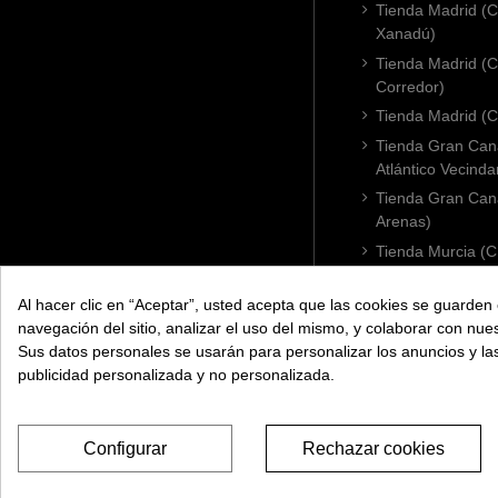
Tienda Madrid (C.
Xanadú)
Tienda Madrid (C
Corredor)
Tienda Madrid (C.
Tienda Gran Cana
Atlántico Vecinda
Tienda Gran Cana
Arenas)
Tienda Murcia (C
Condomina)
Tienda Badajoz (
Al hacer clic en “Aceptar”, usted acepta que las cookies se guarden 
navegación del sitio, analizar el uso del mismo, y colaborar con nue
Tienda Cádiz (C.
Sus datos personales se usarán para personalizar los anuncios y l
Tienda Córdoba 
publicidad personalizada y no personalizada.
Configurar
Rechazar cookies