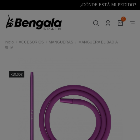
¿DÓNDE ESTÁ MI PEDIDO?
0
Inicio
ACCESORIOS
MANGUERAS
MANGUERA EL BADIA
SLIM
res
-10,00€