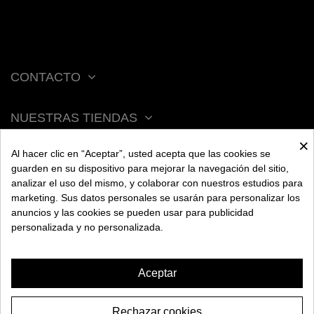
CONTACTO
NUESTRAS TIENDAS
×
Al hacer clic en “Aceptar”, usted acepta que las cookies se
ACERCA DE BENGALA
guarden en su dispositivo para mejorar la navegación del sitio,
analizar el uso del mismo, y colaborar con nuestros estudios para
marketing. Sus datos personales se usarán para personalizar los
AYUDA
anuncios y las cookies se pueden usar para publicidad
personalizada y no personalizada.
INFORMACIÓN
Aceptar
Rechazar cookies