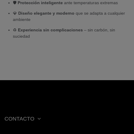
🛡️
Protección inteligente
ante temperaturas extremas
💎
Diseño elegante y moderno
que se adapta a cualquier
ambiente
♻️
Experiencia sin complicaciones
– sin carbón, sin
suciedad
CONTACTO