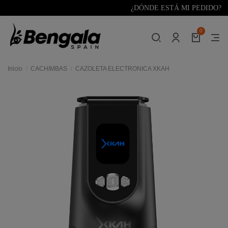
¿DÓNDE ESTÁ MI PEDIDO?
0
Inicio
CACHIMBAS
CAZOLETA ELECTRONICA XKAH