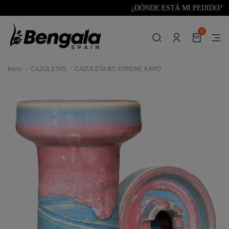
¿DÓNDE ESTÁ MI PEDIDO?
0
Inicio
CAZOLETAS
CAZOLETA BS XTREME KAPO
res