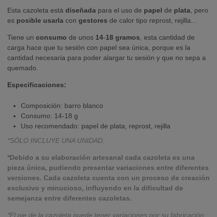
Esta cazoleta está
diseñada
para el uso de
papel
de
plata
, pero
es
posible usarla
con
gestores
de calor tipo reprost, rejilla...
Tiene un
consumo
de unos
14
-
18
gramos
, esta cantidad de
carga hace que tu sesión con papel sea única, porque es la
cantidad necesaria para poder alargar tu sesión y que no sepa a
quemado.
Especificaciones:
Composición: barro blanco
Consumo: 14-18 g
Uso recomendado: papel de plata, reprost, rejilla
*SÓLO INCLUYE UNA UNIDAD.
*Debido a su elaboración artesanal cada cazoleta es una
pieza única, pudiendo presentar variaciones entre diferentes
versiones. Cada cazoleta cuenta con un proceso de creación
exclusivo y minucioso, influyendo en la dificultad de
semejanza entre diferentes cazoletas.
*El pie de la cazoleta puede tener variaciones por su fabricación