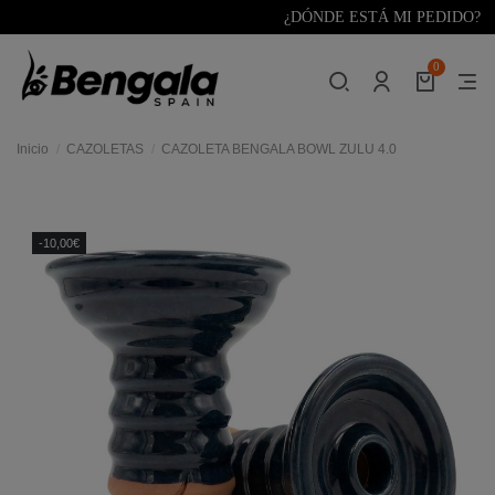
¿DÓNDE ESTÁ MI PEDIDO?
0
Inicio
CAZOLETAS
CAZOLETA BENGALA BOWL ZULU 4.0
res
-10,00€