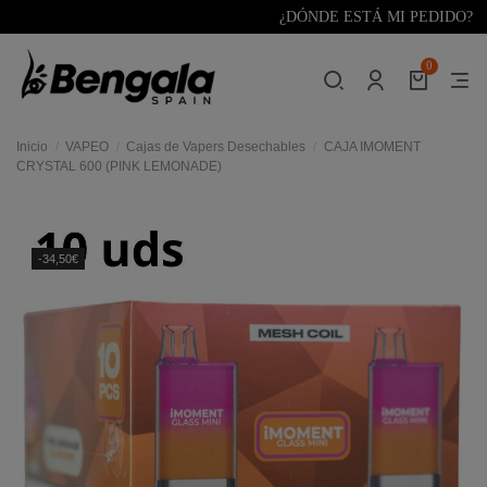
¿DÓNDE ESTÁ MI PEDIDO?
0
Inicio
VAPEO
Cajas de Vapers Desechables
CAJA IMOMENT
CRYSTAL 600 (PINK LEMONADE)
-34,50€