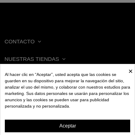
CONTACTO
NUESTRAS TIENDAS
×
Al hacer clic en “Aceptar”, usted acepta que las cookies se
ACERCA DE BENGALA
guarden en su dispositivo para mejorar la navegación del sitio,
analizar el uso del mismo, y colaborar con nuestros estudios para
marketing. Sus datos personales se usarán para personalizar los
AYUDA
anuncios y las cookies se pueden usar para publicidad
personalizada y no personalizada.
INFORMACIÓN
Aceptar