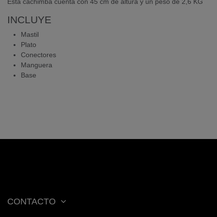
Esta cachimba cuenta con 45 cm de altura y un peso de 2,6 KG
INCLUYE
Mastil
Plato
Conectores
Manguera
Base
CONTACTO