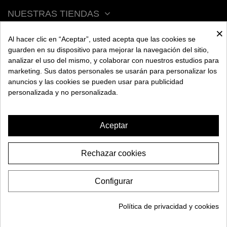
NUESTRAS TIENDAS
×
Al hacer clic en “Aceptar”, usted acepta que las cookies se
ACERCA DE BENGALA
guarden en su dispositivo para mejorar la navegación del sitio,
analizar el uso del mismo, y colaborar con nuestros estudios para
marketing. Sus datos personales se usarán para personalizar los
AYUDA
anuncios y las cookies se pueden usar para publicidad
personalizada y no personalizada.
INFORMACIÓN
Aceptar
Rechazar cookies
CACHIMBA MS MAGMA TRADI
Configurar
89,95€
2026 BENGALA SPAIN. Todos los derechos reservados.
AÑADIR A LA CESTA
Política de privacidad y cookies