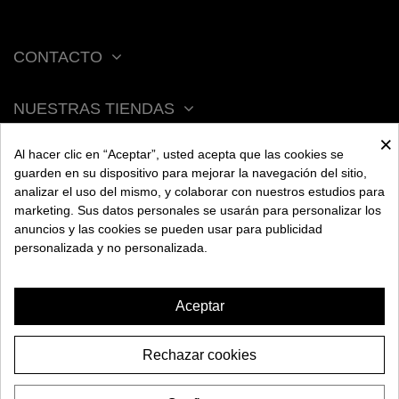
CONTACTO
NUESTRAS TIENDAS
×
Al hacer clic en “Aceptar”, usted acepta que las cookies se
ACERCA DE BENGALA
guarden en su dispositivo para mejorar la navegación del sitio,
analizar el uso del mismo, y colaborar con nuestros estudios para
marketing. Sus datos personales se usarán para personalizar los
AYUDA
anuncios y las cookies se pueden usar para publicidad
personalizada y no personalizada.
INFORMACIÓN
Aceptar
Rechazar cookies
CACHIMBA DMNT
89,95€