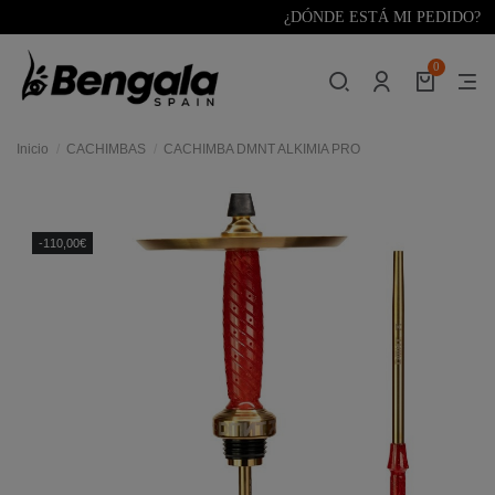
¿DÓNDE ESTÁ MI PEDIDO?
0
Inicio
CACHIMBAS
CACHIMBA DMNT ALKIMIA PRO
res
-110,00€