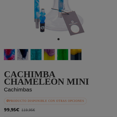
Amathyshte
Nacar
Jade
Ametryne
Esmeralda
Pyrite
CACHIMBA
CHAMELEON MINI
Cachimbas
PRODUCTO DISPONIBLE CON OTRAS OPCIONES
99,95€
119,95€