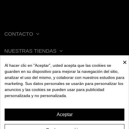
CONTACTO
NUESTRAS TIENDAS
×
Al hacer clic en “Aceptar”, usted acepta que las cookies se
ACERCA DE BENGALA
guarden en su dispositivo para mejorar la navegación del sitio,
analizar el uso del mismo, y colaborar con nuestros estudios para
marketing. Sus datos personales se usarán para personalizar los
AYUDA
anuncios y las cookies se pueden usar para publicidad
personalizada y no personalizada.
INFORMACIÓN
Aceptar