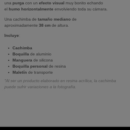
una
purga
con un
efecto
visual
muy bonito echando
el
humo
horizontalmente
envolviendo toda su cámara.
Una cachimba de
tamaño
mediano
de
aproximadamente
38
cm
de altura.
Incluye
:
Cachimba
Boquilla
de aluminio
Manguera
de silicona
Boquilla
personal
de resina
Maletín
de transporte
*Al ser un producto elaborado en resina acrílica, la cachimba
puede sufrir variaciones a la fotografía.