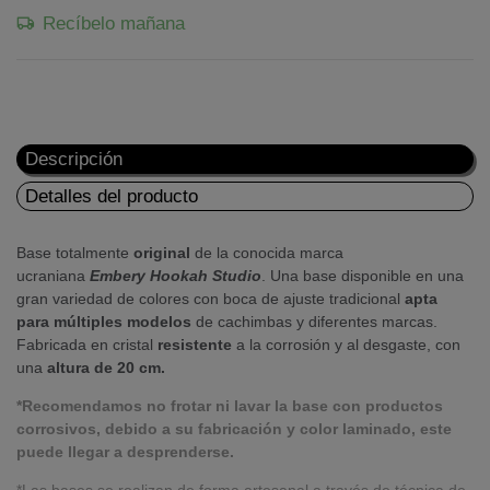
Recíbelo mañana
Descripción
Detalles del producto
Base totalmente
original
de la conocida marca
ucraniana
Embery Hookah Studio
. Una base disponible en una
gran variedad de colores con boca de ajuste tradicional
apta
para múltiples modelos
de cachimbas y diferentes marcas.
Fabricada en cristal
resistente
a la corrosión y al desgaste, con
una
altura de 20 cm.
*Recomendamos no frotar ni lavar la base con productos
corrosivos, debido a su fabricación y color laminado, este
puede llegar a desprenderse.