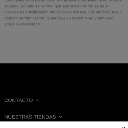
*Las bases se realizan de forma artesanal a través de técnica de
soplado, por ello es normal que aparezcan burbujas en el
proceso de solidificación del vidrio de la base. Por tanto no es un
defecto de fabricación, ni afecta a su rendimiento y tampoco
altera su resistencia.
CONTACTO
NUESTRAS TIENDAS
×