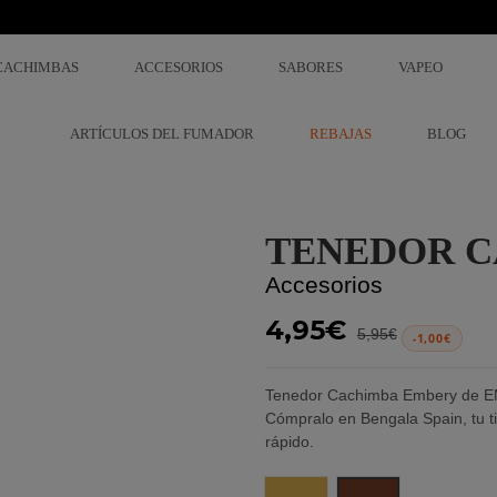
CACHIMBAS
ACCESORIOS
SABORES
VAPEO
ARTÍCULOS DEL FUMADOR
REBAJAS
BLOG
TENEDOR 
Accesorios
4,95€
5,95€
-1,00€
Tenedor Cachimba Embery de EM
Cómpralo en Bengala Spain, tu ti
rápido.
Gold
Brass