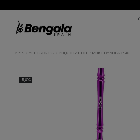
Inicio
ACCESORIOS
BOQUILLA COLD SMOKE HANDGRIP 40
Mas
colores
-5,00€