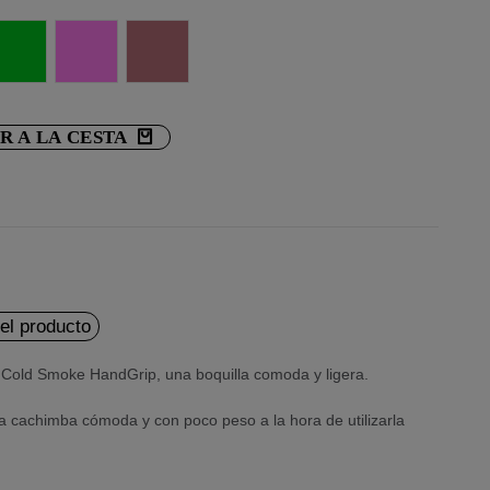
Green
Pink
Gold Rose
R A LA CESTA
del producto
 Cold Smoke HandGrip, una boquilla comoda y ligera.
una cachimba cómoda y con poco peso a la hora de utilizarla