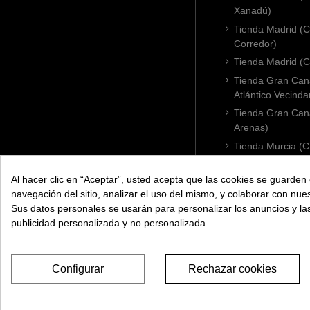
Xanadú)
Tienda Madrid (C
Corredor)
Tienda Madrid (C.
Tienda Gran Cana
Atlántico Vecinda
Tienda Gran Cana
Arenas)
Tienda Murcia (C
Condomina)
Tienda Badajoz (
Al hacer clic en “Aceptar”, usted acepta que las cookies se guarden 
navegación del sitio, analizar el uso del mismo, y colaborar con nue
Tienda Cádiz (C.
Sus datos personales se usarán para personalizar los anuncios y l
Tienda Córdoba 
publicidad personalizada y no personalizada.
Configurar
Rechazar cookies