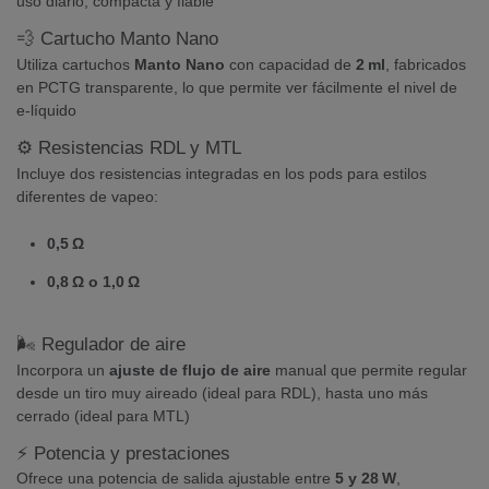
uso diario, compacta y fiable
💨 Cartucho Manto Nano
Utiliza cartuchos
Manto Nano
con capacidad de
2 ml
, fabricados
en PCTG transparente, lo que permite ver fácilmente el nivel de
e‑líquido
⚙️ Resistencias RDL y MTL
Incluye dos resistencias integradas en los pods para estilos
diferentes de vapeo:
0,5 Ω
0,8 Ω o 1,0 Ω
🌬 Regulador de aire
Incorpora un
ajuste de flujo de aire
manual que permite regular
desde un tiro muy aireado (ideal para RDL), hasta uno más
cerrado (ideal para MTL)
⚡ Potencia y prestaciones
Ofrece una potencia de salida ajustable entre
5 y 28 W
,