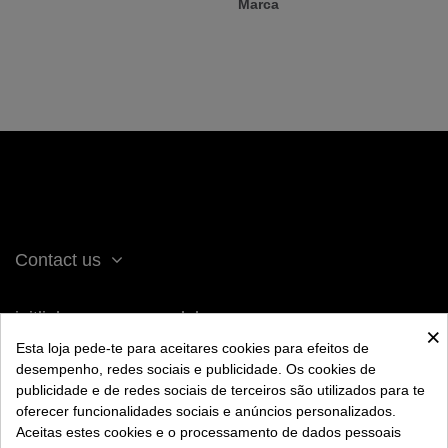
Marca
Contact us
iqitlinksmanager module
×
Esta loja pede-te para aceitares cookies para efeitos de
desempenho, redes sociais e publicidade. Os cookies de
ACERCA DE BENGALA
publicidade e de redes sociais de terceiros são utilizados para te
oferecer funcionalidades sociais e anúncios personalizados.
Aceitas estes cookies e o processamento de dados pessoais
AYUDA