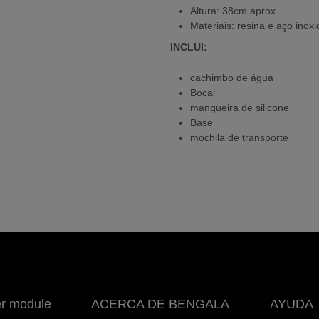
Altura: 38cm aprox.
Materiais: resina e aço inoxi
INCLUI:
cachimbo de água
Bocal
mangueira de silicone
Base
mochila de transporte
er module
ACERCA DE BENGALA
AYUDA