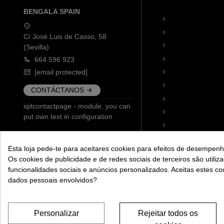
BENGALA SPAIN
C/ José Luis de Casso, 58
(Sevilla)
664 596 923
[email protected]
CONTÁCTANOS
iqitcontactpage - module, you can
put own text in configuration
Esta loja pede-te para aceitares cookies para efeitos de desempenho
Os cookies de publicidade e de redes sociais de terceiros são utiliz
funcionalidades sociais e anúncios personalizados. Aceitas estes c
dados pessoais envolvidos?
Personalizar
Rejeitar todos os