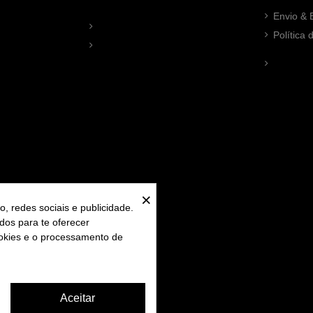
Envio & 
Política
×
, redes sociais e publicidade.
ados para te oferecer
ookies e o processamento de
Aceitar