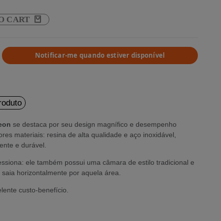
O CART
Notificar-me quando estiver disponível
roduto
leon
se destaca por seu design magnífico e desempenho
res materiais: resina de alta qualidade e aço inoxidável,
ente e durável.
ssiona: ele também possui uma câmara de estilo tradicional e
saia horizontalmente por aquela área.
lente custo-benefício.