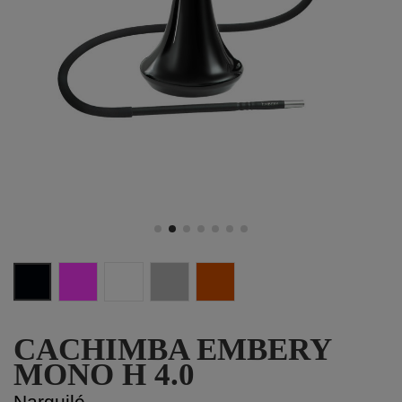
BlacK - Black
Chameleon - Black
Silver Snow - White
Silver Snow-Clear
Orange - Clear
CACHIMBA EMBERY
MONO H 4.0
Narguilé