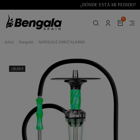
¿DÓNDE ESTÁ MI PEDIDO?
0
Início
Narguilé
NARGUILÉ DMNT ALKIMIA
res
-20,00 €