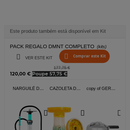
Este produto também está disponível em Kit
PACK REGALO DMNT COMPLETO
(kits)


Comprar este Kit
VER ESTE KIT
177,75 €
120,00 €
Poupe 57,75 €
NARGUILÉ DMNT ALKIMIA
CAZOLETA DMNT OVOL PHUNNEL
copy of GERENTE DE CALOR ESTRELA
FOGÃO DE NARGUILÉ 500W VIAGEM DE LÚCIFER