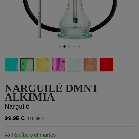
Turquesa
Colocando verde
Amarelo-neon
Rosa Neon
Branco
Orange
PRO - RED
NARGUILÉ DMNT
ALKIMIA
Narguilé
99,95 €
119,95 €
Recíbelo el martes