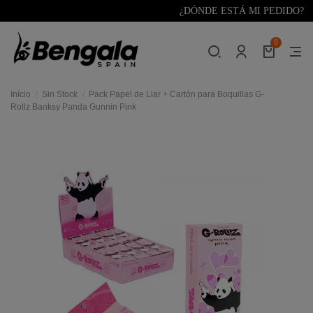
¿DÓNDE ESTÁ MI PEDIDO?
0
Início
Sin Stock
Pack Papel de Liar + Cartón para Boquillas G-
Rollz Banksy Panda Gunnin Pink