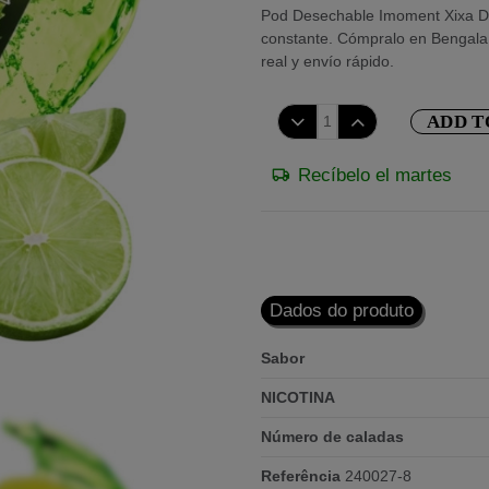
Pod Desechable Imoment Xixa Dtl
constante. Cómpralo en Bengala 
real y envío rápido.
ADD T
Recíbelo el martes
Dados do produto
Sabor
NICOTINA
Número de caladas
Referência
240027-8