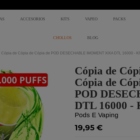
AS
ACCESORIOS
KITS
VAPEO
PACKS
CHOLLOS
BLOG
 de Cópia de Cópia de Cópia de POD DESECHABLE IMOMENT XIXA DTL 16000 - 
Cópia de Cóp
Cópia de Cóp
POD DESEC
DTL 16000 -
Pods E Vaping
19,95 €