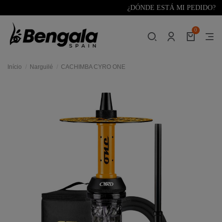
¿DÓNDE ESTÁ MI PEDIDO?
0
Início
Narguilé
CACHIMBA CYRO ONE
res