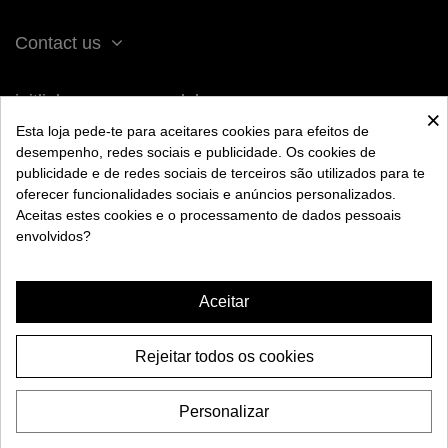
Contact us
iqitlinksmanager module
×
Esta loja pede-te para aceitares cookies para efeitos de
desempenho, redes sociais e publicidade. Os cookies de
ACERCA DE BENGALA
publicidade e de redes sociais de terceiros são utilizados para te
oferecer funcionalidades sociais e anúncios personalizados.
Aceitas estes cookies e o processamento de dados pessoais
AYUDA
envolvidos?
INFORMACIÓN
Aceitar
Rejeitar todos os cookies
CACHIMBA CYRO ONE
Personalizar
64,95 €