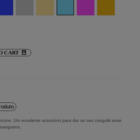
Azul
Prata
Ouro leve
Celestial
Rosa neon
Ouro
O CART
roduto
icone. Um excelente acessório para dar ao seu narguilé esse
 mangueira.