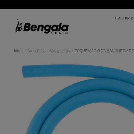
CACHIMB
Início
Acessórios
Mangueiras
TOQUE MACIO DA MANGUEIRA DE
Mas
colores