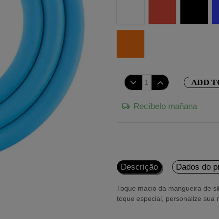
Branco
Vermelho
Preto
Fluor de Laranja
ADD T
Recíbelo mañana
Descrição
Dados do p
Toque macio da mangueira de sil
toque especial, personalize sua