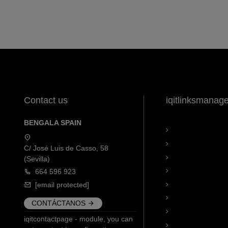
Contact us
iqitlinksmanag
BENGALA SPAIN
C/ José Luis de Casso, 58
(Sevilla)
664 596 923
[email protected]
CONTÁCTANOS
iqitcontactpage - module, you can