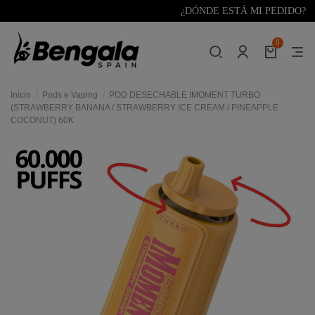
¿DÓNDE ESTÁ MI PEDIDO?
0
Início
Pods e Vaping
POD DESECHABLE IMOMENT TURBO
(STRAWBERRY BANANA / STRAWBERRY ICE CREAM / PINEAPPLE
COCONUT) 60K