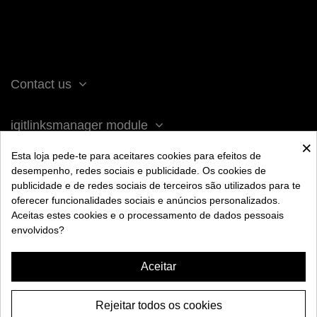
Contact us
iqitlinksmanager module
×
Esta loja pede-te para aceitares cookies para efeitos de
ACERCA DE BENGALA
desempenho, redes sociais e publicidade. Os cookies de
publicidade e de redes sociais de terceiros são utilizados para te
oferecer funcionalidades sociais e anúncios personalizados.
AYUDA
Aceitas estes cookies e o processamento de dados pessoais
envolvidos?
INFORMACIÓN
Aceitar
Rejeitar todos os cookies