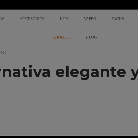
AS
ACCESORIOS
KITS
VAPEO
PACKS
CHOLLOS
BLOG
baco
rnativa elegante 