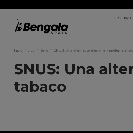
CACHIMB
Início
Blog
News
SNUS: Una alternativa elegante y moderna al ta
SNUS: Una alte
tabaco