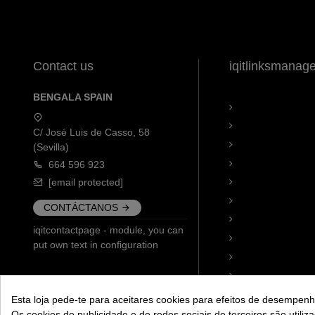
Contact us
iqitlinksmanag
BENGALA SPAIN
C/ José Luis de Casso, 58
(Sevilla)
664 596 923
[email protected]
CONTÁCTANOS
iqitcontactpage - module, you can
put own text in configuration
Esta loja pede-te para aceitares cookies para efeitos de desempenho
Os cookies de publicidade e de redes sociais de terceiros são utiliz