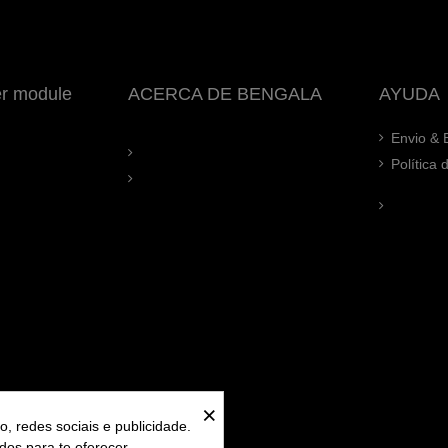
er module
ACERCA DE BENGALA
AYUDA
Envio & 
Política
×
, redes sociais e publicidade.
ados para te oferecer