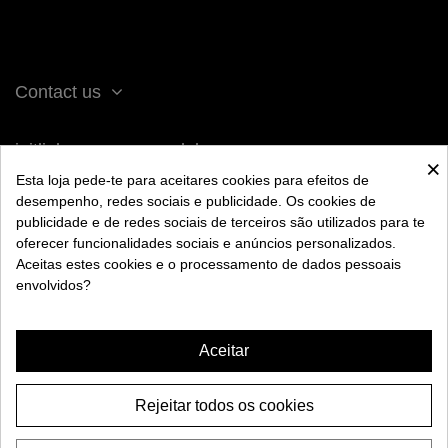
Contact us
iqitlinksmanager module
×
Esta loja pede-te para aceitares cookies para efeitos de
desempenho, redes sociais e publicidade. Os cookies de
ACERCA DE BENGALA
publicidade e de redes sociais de terceiros são utilizados para te
oferecer funcionalidades sociais e anúncios personalizados.
Aceitas estes cookies e o processamento de dados pessoais
AYUDA
envolvidos?
INFORMACIÓN
Aceitar
Rejeitar todos os cookies
CÁMARA ALPHA HOOKAH