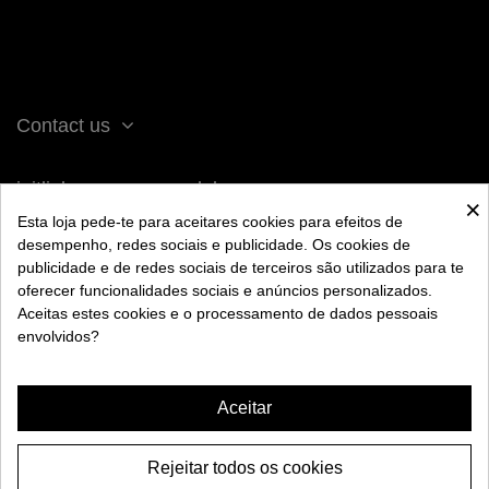
Contact us
iqitlinksmanager module
×
Esta loja pede-te para aceitares cookies para efeitos de
desempenho, redes sociais e publicidade. Os cookies de
ACERCA DE BENGALA
publicidade e de redes sociais de terceiros são utilizados para te
oferecer funcionalidades sociais e anúncios personalizados.
Aceitas estes cookies e o processamento de dados pessoais
AYUDA
envolvidos?
INFORMACIÓN
Aceitar
Rejeitar todos os cookies