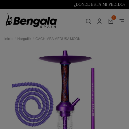
¿DÓNDE ESTÁ MI PEDIDO?
0
Início
Narguilé
CACHIMBA MEDUSA MOON
res