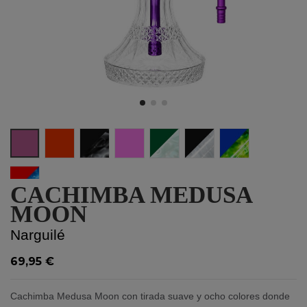
Roxo
Rede
Preto
Rosa
Branco/Verde
White/Black
Yellow/Blue
Red/Dark Blue
CACHIMBA MEDUSA
MOON
Narguilé
69,95 €
Cachimba Medusa Moon con tirada suave y ocho colores donde