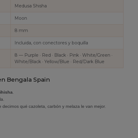
Medusa Shisha
Moon
8 mm
Incluida, con conectores y boquilla
8 — Purple · Red · Black · Pink · White/Green ·
White/Black · Yellow/Blue · Red/Dark Blue
en Bengala Spain
Shisha
.
la.
te decimos qué cazoleta, carbón y melaza le van mejor.