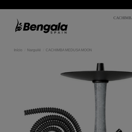
CACHIMB
Início
Narguilé
CACHIMBA MEDUSA MOON
Mas
colores