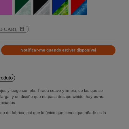
Rosa
Branco/Verde
White/Black
Yellow/Blue
Red/Dark Blue
O CART
Notificar-me quando estiver disponível
roduto
ojos y luego cumple. Tirada suave y limpia, de las que se
larga, y un diseño que no pasa desapercibido: hay
ocho
mbinados.
do de fábrica, así que lo único que tienes que añadir es la