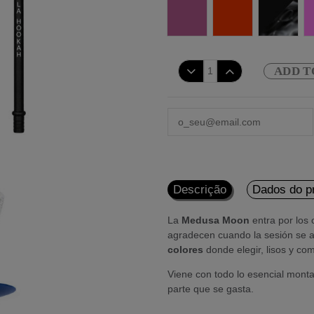
Roxo
Rede
Preto
ADD T
Descrição
Dados do p
La
Medusa Moon
entra por los 
agradecen cuando la sesión se a
colores
donde elegir, lisos y co
Viene con todo lo esencial monta
parte que se gasta.