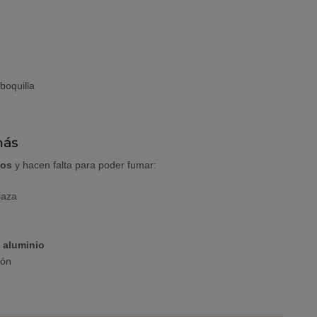
boquilla
más
dos
y hacen falta para poder fumar:
laza
e aluminio
bón