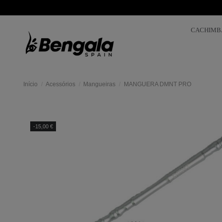
CACHIMB
Início
Acessórios
Mangueiras
MANGUERA DMNT PRO
Mas
colores
-15,00 €