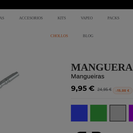
AS
ACCESORIOS
KITS
VAPEO
PACKS
CHOLLOS
BLOG
MANGUERA
Mangueiras
9,95 €
24,95 €
-15,00 €
Azul
Verde
Prata