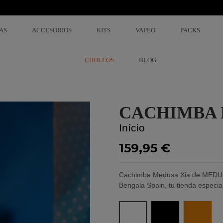
AS
ACCESORIOS
KITS
VAPEO
PACKS
CHOLLOS
BLOG
CACHIMBA 
Início
159,95 €
Cachimba Medusa Xia de MEDUS
Bengala Spain, tu tienda especia
Branco
Preto
Marron B