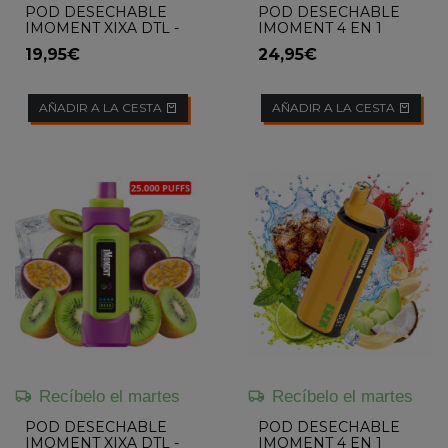
POD DESECHABLE
POD DESECHABLE
IMOMENT XIXA DTL -
IMOMENT 4 EN 1
FRESA
(STRAWBERRY KIWI /
19,95€
24,95€
WATERMELON
BUBBLEGUM /
PINEAPPLE PEACH...
AÑADIR A LA CESTA
AÑADIR A LA CESTA
Recíbelo el martes
Recíbelo el martes
POD DESECHABLE
POD DESECHABLE
IMOMENT XIXA DTL -
IMOMENT 4 EN 1