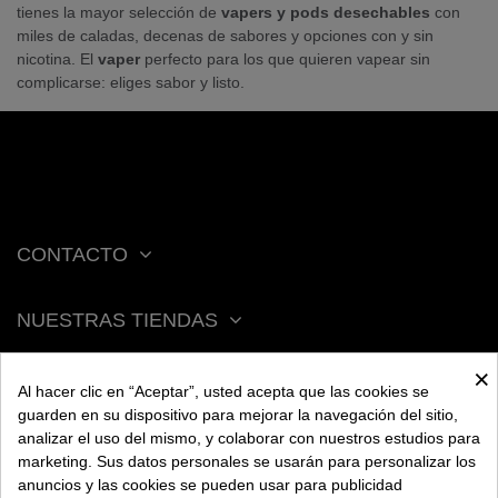
tienes la mayor selección de
vapers y pods desechables
con
miles de caladas, decenas de sabores y opciones con y sin
nicotina. El
vaper
perfecto para los que quieren vapear sin
complicarse: eliges sabor y listo.
CONTACTO
NUESTRAS TIENDAS
×
ACERCA DE BENGALA
Al hacer clic en “Aceptar”, usted acepta que las cookies se
guarden en su dispositivo para mejorar la navegación del sitio,
analizar el uso del mismo, y colaborar con nuestros estudios para
AYUDA
marketing. Sus datos personales se usarán para personalizar los
anuncios y las cookies se pueden usar para publicidad