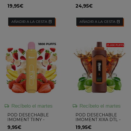
KIWI PASSION FRUIT
(STRAWBERRY
19,95€
24,95€
BANANA / LEMON
LIME / MELON COCO /
COLA ICE)...
AÑADIR A LA CESTA
AÑADIR A LA CESTA
Recíbelo el martes
Recíbelo el martes
POD DESECHABLE
POD DESECHABLE
IMOMENT TIINY -
IMOMENT XIXA DTL -
BANONINO
COLA LIMA
9,95€
19,95€