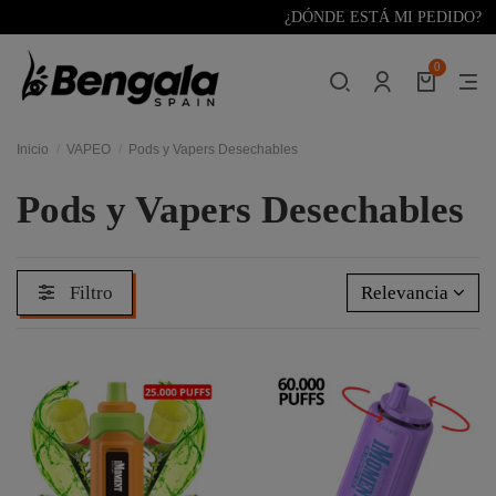
¿DÓNDE ESTÁ MI PEDIDO?
0
Inicio
VAPEO
Pods y Vapers Desechables
Pods y Vapers Desechables
Filtro
Relevancia