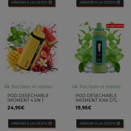
AÑADIR A LA CESTA
AÑADIR A LA CESTA
Recíbelo el martes
Recíbelo el martes
POD DESECHABLE
POD DESECHABLE
IMOMENT 4 EN 1
IMOMENT XIXA DTL -
(FRESH MINT /
MENTHOL MINT
24,95€
19,95€
STRAWBERRY
WATERMELON /
MANGO TROPICAL /...
AÑADIR A LA CESTA
AÑADIR A LA CESTA