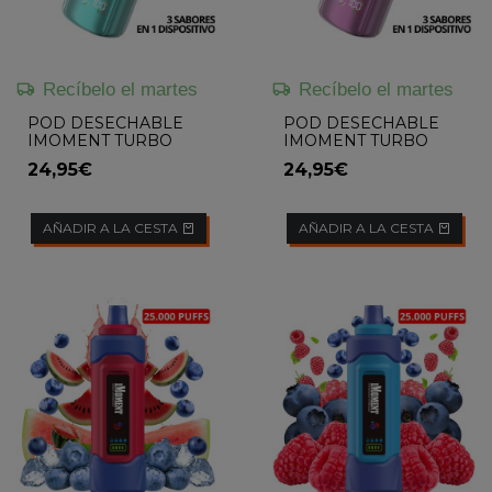
Recíbelo el martes
Recíbelo el martes
POD DESECHABLE
POD DESECHABLE
IMOMENT TURBO
IMOMENT TURBO
(TRIPLE MELON /
(STRAWBERRY
24,95€
24,95€
LEMON COLA /
BANANA /
BLUEBERRY ICE) 60K
STRAWBERRY ICE
CREAM /
PINEAPPLE...
AÑADIR A LA CESTA
AÑADIR A LA CESTA