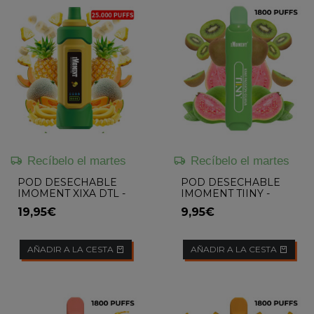
Recíbelo el martes
Recíbelo el martes
POD DESECHABLE
POD DESECHABLE
IMOMENT XIXA DTL -
IMOMENT TIINY -
MELON BANANA
KIWI PASSION GUAVA
19,95€
9,95€
PINNEAPPLE
AÑADIR A LA CESTA
AÑADIR A LA CESTA