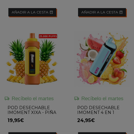
AÑADIR A LA CESTA
AÑADIR A LA CESTA
Recíbelo el martes
Recíbelo el martes
POD DESECHABLE
POD DESECHABLE
IMOMENT XIXA - PIÑA
IMOMENT 4 EN 1
(WATERMELON
19,95€
24,95€
COCONUT / TRIPLE
STRAWBERRY / PINK
LEMONADE /...