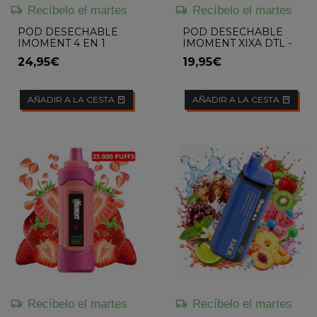
Recíbelo el martes
Recíbelo el martes
POD DESECHABLE
POD DESECHABLE
IMOMENT 4 EN 1
IMOMENT XIXA DTL -
(MELON MOJITO /
TRIPLE MELON
24,95€
19,95€
PIÑA COLADA /
WATERMELON
MOJITO / PINK...
AÑADIR A LA CESTA
AÑADIR A LA CESTA
Recíbelo el martes
Recíbelo el martes