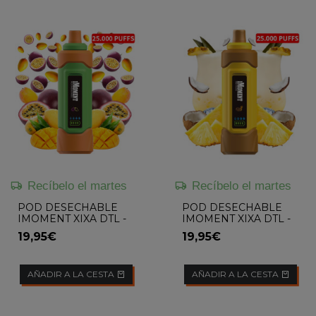
Recíbelo el martes
Recíbelo el martes
POD DESECHABLE
POD DESECHABLE
IMOMENT XIXA DTL -
IMOMENT XIXA DTL -
PASSION FRUIT
PIÑA COLADA
19,95€
19,95€
MANGO
AÑADIR A LA CESTA
AÑADIR A LA CESTA