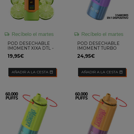
Recíbelo el martes
Recíbelo el martes
POD DESECHABLE
POD DESECHABLE
IMOMENT XIXA DTL -
IMOMENT TURBO
KALIPO DE LIMA
(LEMON LIME / RED
19,95€
24,95€
BULL / BLUEBERRY
ICE) 60K
AÑADIR A LA CESTA
AÑADIR A LA CESTA