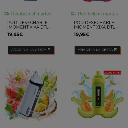
Recíbelo el martes
Recíbelo el martes
POD DESECHABLE
POD DESECHABLE
IMOMENT XIXA DTL -
IMOMENT XIXA DTL -
BLUEBERRY
BLUEBERRY
19,95€
19,95€
WATERMELON
RASPBERRY
AÑADIR A LA CESTA
AÑADIR A LA CESTA